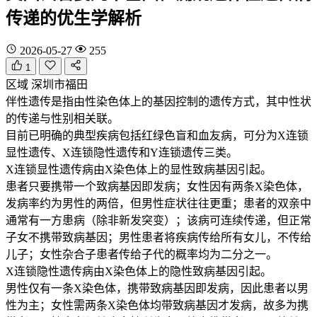
传递的优生学解析
2026-05-27
255
1
区域
深圳市福田
伴性遗传是指由性染色体上的基因控制的遗传方式，其中性状
的传递与性别相关联。
目前已明确的典型疾病包括红绿色盲和血友病，可分为X连锁
显性遗传、X连锁隐性遗传和Y连锁遗传三类。
X连锁显性遗传病由X染色体上的显性致病基因引起。
患者只要携带一个致病基因即发病；女性因有两条X染色体，
发病率约为男性的两倍，但男性症状往往更重；患者的双亲中
通常有一方患病（除非新发突变）；该病可连续传递，但正常
子女不携带致病基因；男性患者将疾病传给所有女儿，不传给
儿子；女性杂合子患者传给子代的概率均为二分之一。
X连锁隐性遗传病由X染色体上的隐性致病基因引起。
男性仅有一条X染色体，携带致病基因即发病，因此患者以男
性为主；女性需两条X染色体均带致病基因才发病，故多为携