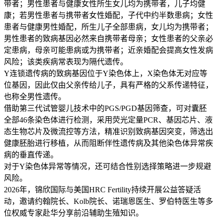
带者；男性患者与健康女性所生女儿均为携带者，儿子均健
康；若男性患者与携带者女性婚配，子代中约半数患病；女性
患者与健康男性婚配，所生儿子全部患病，女儿均为携带者；
男性患者的致病基因必然来自携带者母亲；女性患者的父亲必
定患病，母亲可能患病或为携带者；近亲婚配会提高女性发病
风险；该类疾病常表现为隔代遗传。
Y连锁遗传病的致病基因位于Y染色体上，X染色体无对应等
位基因，因此仅由父亲传给儿子，具有严格的父系传递特征，
也称全男性遗传。
借助第三代试管婴儿技术中的PGS/PGD基因筛查，可对囊胚
全部46条染色体进行检测，采用荧光定量PCR、基因芯片、液
态生物芯片及微流控等方法，精准识别致病基因突变，筛选出
健康胚胎进行移植，从而阻断伴性遗传病及其他染色体异常疾
病的垂直传递。
对于Y染色体异常等情况，还可结合性别选择策略进一步规避
风险。
2026年，锦欣国际与美国HRC Fertility持续开展公益答疑活
动，邀请约翰院长、Kolb院长、诺瑞恩医生、罗伯特医生等多
位权威专家赴华分享前沿辅助生殖知识。