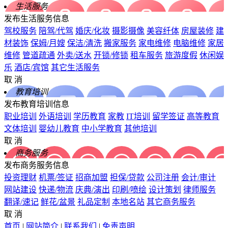
生活服务
发布生活服务信息
驾校服务
陪驾/代驾
婚庆/化妆
摄影摄像
美容纤体
房屋装修
建
材装饰
保姆/月嫂
保洁/清洗
搬家服务
家电维修
电脑维修
家居
维修
管道疏通
外卖/送水
开锁/修锁
租车服务
旅游度假
休闲娱
乐
酒店/宾馆
其它生活服务
取 消
教育培训
发布教育培训信息
职业培训
外语培训
学历教育
家教
IT培训
留学签证
高等教育
文体培训
婴幼儿教育
中小学教育
其他培训
取 消
商务服务
发布商务服务信息
投资理财
机票/签证
招商加盟
担保/贷款
公司注册
会计/审计
网站建设
快递/物流
庆典/演出
印刷/喷绘
设计策划
律师服务
翻译/速记
鲜花/盆景
礼品定制
本地名站
其它商务服务
取 消
首页
|
网站简介
|
联系我们
|
免责声明