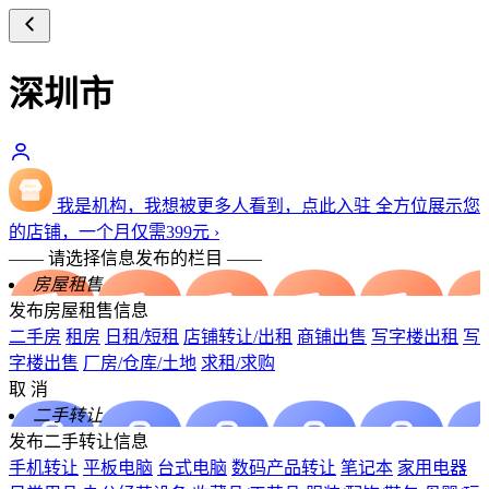
深圳市
我是机构，我想被更多人看到，点此入驻
全方位展示您
的店铺，一个月仅需
399
元
›
—— 请选择信息发布的栏目 ——
房屋租售
发布房屋租售信息
二手房
租房
日租/短租
店铺转让/出租
商铺出售
写字楼出租
写
字楼出售
厂房/仓库/土地
求租/求购
取 消
二手转让
发布二手转让信息
手机转让
平板电脑
台式电脑
数码产品转让
笔记本
家用电器