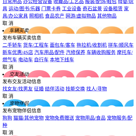
日常用品
办公经营设备
收藏品/工艺品
服装/配饰/鞋包
母婴/玩
具
运动/图书/乐器
门票卡券
工业设备
奇石盆景
设备租赁
家
具/办公家具
照相机
食品农产
网游/虚拟物品
其他物品
取 消
车辆买卖
发布车辆买卖信息
二手轿车
货车/工程车
面包车/客车
拖拉机/收割机
拼车/顺风车
新车优惠/4S店
汽车用品/配件
汽修保养
车辆收购服务
摩托车/
燃气车
电动车
自行车
本地下线车
取 消
交友活动
发布交友活动信息
找女友/找男友
征婚
结伴活动
技能交换
找人/寻物
取 消
宠物伴侣
发布宠物伴侣信息
狗狗
猫猫/其他宠物
宠物免费赠送
宠物用品/食品
宠物服务/配
种
取 消