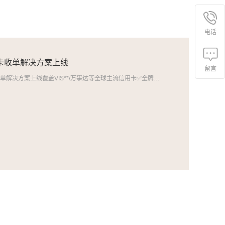
电话
卡收单解决方案上线
留言
随行付外卡收单解决方案上线覆盖VIS**/万事达等全球主流信用卡✅全牌照合规 ✅直联国际卡组织✅境内直接到