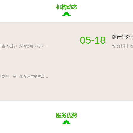
机构动态
05-18
随行付外
随行付正规持牌 POS 机，央行一清通道，资金**无忧！支持信用卡刷卡、闪付、微信支付宝扫码收款，4G 联网交易稳定。
深圳尤品软件有限公司，2025 年成立于深圳龙华，是一家专注本地生活互联网平台开发与运营的软件企业。公司核心
服务优势