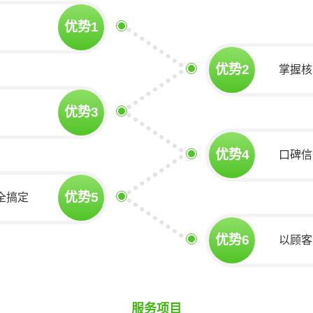
优势1
优势2
掌握核
优势3
优势4
口碑信
优势5
全搞定
优势6
以顾客
服务项目