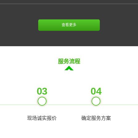
式起重机）、电梯操作（T）、锅
狗）所有
力容器操作（R1、R2、R3）以
日生日。
主人能做
查看更多
18岁，
安稳的生
个家，欢
系电话：
服务流程
03
04
现场诚实报价
确定服务方案