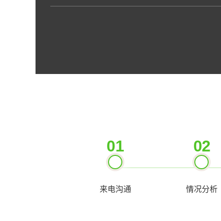
塔式、升降机、缆索式、门座
炉操作（G1、G2、G3）、压
及气瓶充装（P）。
01
02
来电沟通
情况分析