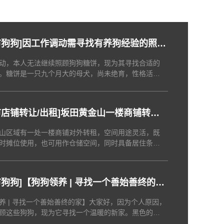
市狗狗
]
因工作调动需寻找有养狗经验的照护
动，本人无法继续照顾狗狗糖饼，现为其寻找合适的
。糖饼是一只九个月大的母犬，尚未绝育，性格活
，需要较多陪伴与互动。希望领养人居住在深圳或周
有稳定职业，并具备实际养狗经验。有意者可联系获
息。
店铺转让/出租
]
坂田黄金山一楼商铺转
合摆摊或用作仓储
山区域有一处一楼商铺对外转租，空间用途灵活，既
时摊位使用，也可用作仓储空间，同时具备居住条
，该场地已配备完善的外卖运营所需设备，适合开展
。
市狗狗
]
【狗狗领养 | 寻找一个善始善终的
养 | 寻找一个善始善终的家】大家好，因为个人原因，
顾这些狗狗，现为它寻找一个温暖的新家。黑色的叫
狗）白棕色的叫墩墩（公狗）黑棕色的叫多米（公