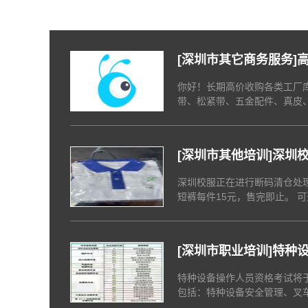
[
深圳市其它商务服务
]
料
你好！长期高价收购各类工厂
带、松紧带、五金配件、真皮
料、手袋原材料等。欢迎中介
信均。
[
深圳市其他培训
]
深圳
深圳校服正在进行断码清仓处理
短裤每件15元，售完即止。 可选尺码如下： 短裤有120、
125、130、135、140、145六个尺码； 男小
和160尺码； 男中学生短袖为150尺码； 女中学生短袖有145和
150尺码。 支持顾客前
[
深圳市职业培训
]
特种
特种设备操作人员资格考试将
包括：特种设备安全管理、叉
（N2）、起重机械操作（Q1