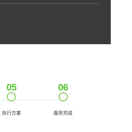
狗狗都很健康，没有生病。都活泼 亲人。2026年1月9
领养不是一时兴起，而是长达十几年的承诺。希望新
到：1. 真心爱狗，不虐待、不遗弃、不转卖。2. 年满
已获得家人同意。3. 有稳定的工作和住所，能给它提供
活环境。4. 同城优先，方便交接。如果你愿意给它一
迎私信我。希望它能早日找到属于自己的幸福！🐶联
（微信同号）
05
06
执行方案
服务完成