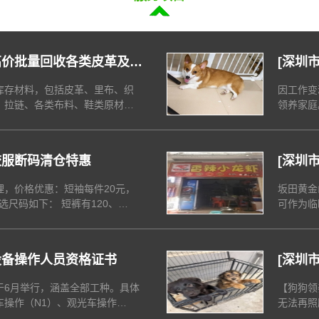
高价批量回收各类皮革及辅
[
深圳
人员
库存材料，包括皮革、里布、织
因工作变
、拉链、各类布料、鞋类原材
领养家庭
联系，提供酬金。联系电话与微
泼、亲人
边地区，
取更多信
校服断码清仓特惠
[
深圳市
租，适
，价格优惠：短袖每件20元，
坂田黄金
可作为临
学生短袖提供120
件；此外
外卖业务
往龙华市场自行提取商品。
设备操作人员资格证书
[
深圳
家】
于6月举行，涵盖全部工种。具体
【狗狗领
车操作（N1）、观光车操作
无法再照
和Q2，含桥式、门式、流动式、
皮蛋（母