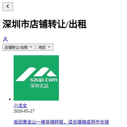
深圳市店铺转让/出租
店铺转让/出租
地区
小龙女
2026-05-27
坂田黄金山一楼商铺转租，适合摆摊或用作仓储