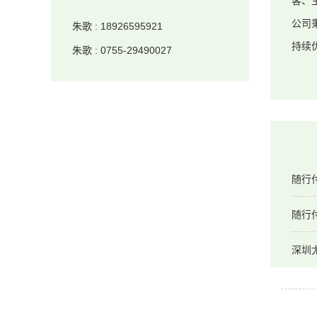
客、
公司
朱歌
:
18926595921
持续
朱歌
:
0755-29490027
随行付
随行
深圳